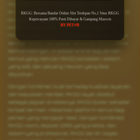
reputasi sebagai situs slot online resmi
terpercaya. RKGG terus menjadi destinasi utama
RKGG: Bersama Bandar Online Slot Terdepan No,1 Situs RKGG
Kepercayaan 100% Pasti Dibayar & Gampang Maxwin
para pemain yang mengincar sensasi bermain
BY PET⚡R
kelas premium, fitur modern, serta peluang
Maxwin yang jauh lebih besar dibandingkan situs
lainnya. RKGG merupakan situs toto RKGG untuk
semua kalangan. Ini adalah arena bagi pemain
serius yang mencari RKGG konsisten, sistem
yang adil, dan peluang maxwin yang bisa
dibuktikan.
Dengan komitmen kuat terhadap kualitas layanan
dan kepuasan member, RKGG layak disebut
sebagai jagoan di kelasnya. RKGG bukan sekadar
tempat bermain, melainkan platform serius bagi
pemain yang mengejar hasil. Dengan kombinasi
RKGG resmi, deposit QRIS yang praktis, dan
sistem yang profesional, RKGG berdiri tegas