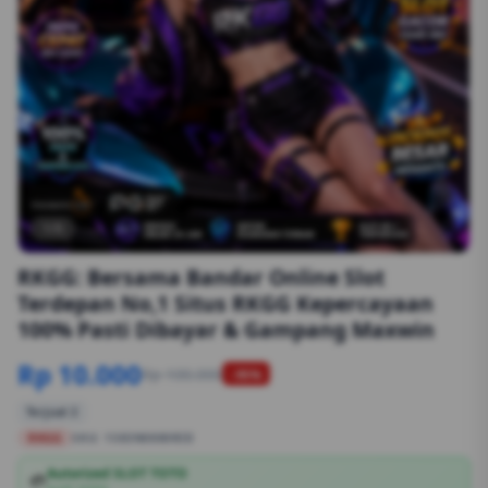
1/6
RKGG: Bersama Bandar Online Slot
Terdepan No,1 Situs RKGG Kepercayaan
100% Pasti Dibayar & Gampang Maxwin
Rp 10.000
Rp 100.000
-95%
Terjual 2
RKGG
SKU:
1S83N0880RID
Autorized SLOT TOTO
💳