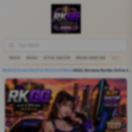
RKGG
RKGG
SITUS GACOR
RKGG HARI INI
LINK GAC
RKGG
/
SITUS GACOR
/
SITUS RKGG
/
SLOT
/
RKGG
/
RKGG: Bersama Bandar Online Slot Terdepan No,1 Situs RKGG Kepercayaan 100% Pasti Dibayar & Gampang Maxwin