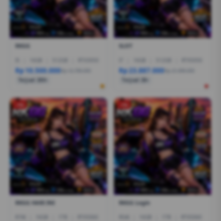
RKGG
SLOT
I5
|
16GB
|
512GB
|
RTX3050
I7
|
16GB
|
512GB
|
RTX5050
Rp 10.500.000
Rp 23.887.000
Rp 12.799.000
Rp 21.999.000
Terjual 200+
Terjual 20+
-1%
-1%
RKGG HARI INI
RKGG Login
R7AI
|
16GB
|
1TB
|
RTX5060
R5AI
|
16GB
|
1TB
|
RTX5060