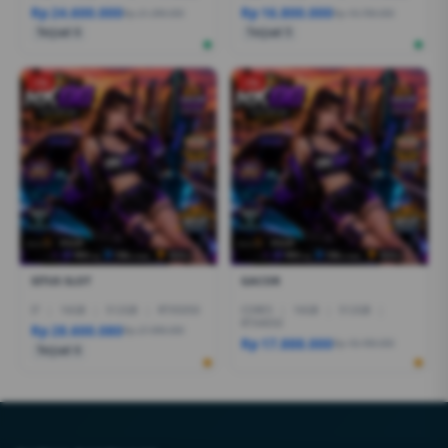
Rp 24.600.000
Rp 16.800.000
Rp 21.399.000
Rp 19.799.000
Terjual 6
Terjual 5
-1%
-1%
SITUS SLOT
GACOR
I7
|
16GB
|
512GB
|
RTX5050
CORE5
|
16GB
|
512GB
|
RTX4050
Rp 28.600.080
Rp 27.999.000
Rp 17.888.000
Rp 18.499.000
Terjual 6