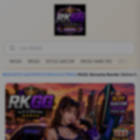
RKGG
RKGG
SITUS GACOR
RKGG HARI INI
LINK GAC
RKGG
/
SITUS GACOR
/
SITUS RKGG
/
SLOT
/
RKGG
/
RKGG: Bersama Bandar Online Slot Terdepan No,1 Situs RKGG Kepercayaan 100% Pasti Dibayar & Gampang Maxwin