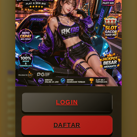
RKGG
merupakan link resmi situs RKGG maxwin
bisa via online yang menawarkan permainan
populer dari provider ternama dengan putaran
game sportif dan pecahan cantik terpercaya
LOGIN
gampang menang setiap hari. Daftar sekarang
juga dapatkan id hoki khusus. RKGG kini hadir
sebagai pusat permainan slot online paling
DAFTAR
lengkap dengan koleksi Room Gacor yang
terkenal mudah menang setiap hari. Dengan