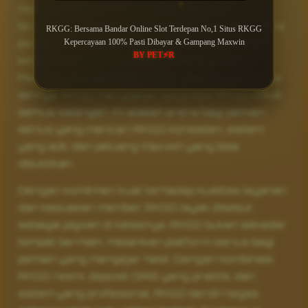
reputasi sebagai situs slot online resmi
terpercaya. RKGG terus menjadi destinasi utama
RKGG: Bersama Bandar Online Slot Terdepan No,1 Situs RKGG
Kepercayaan 100% Pasti Dibayar & Gampang Maxwin
para pemain yang mengincar sensasi bermain
BY PET⚡R
kelas premium, fitur modern, serta peluang
Maxwin yang jauh lebih besar dibandingkan situs
lainnya. RKGG merupakan situs toto RKGG untuk
semua kalangan. Ini adalah arena bagi pemain
serius yang mencari RKGG konsisten, sistem
yang adil, dan peluang maxwin yang bisa
dibuktikan.
Dengan komitmen kuat terhadap kualitas layanan
dan kepuasan member, RKGG layak disebut
sebagai jagoan di kelasnya. RKGG bukan sekadar
tempat bermain, melainkan platform serius bagi
pemain yang mengejar hasil. Dengan kombinasi
RKGG resmi, deposit QRIS yang praktis, dan
sistem yang profesional, RKGG berdiri tegas