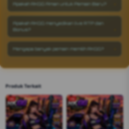
menghadirkan fitur auto-spin cepat, bonus
gameplay realistis, RKGG menjadi pilihan utama
Apakah RKGG Aman untuk Pemain Baru?
harian tanpa syarat rumit, serta dukungan
pemain yang mencari hasil nyata dan
live chat aktif 24/7. Semua proses deposit
Tentu saja sangat aman, RKGG hadir untuk
pengalaman bermain profesional.
dan withdraw berlangsung instan, menjadikan
semua kalangan, dan juga tampilan yang lebih
Apakah RKGG menyedikan live RTP dan
RKGG bukan hanya tempat bermain, tapi juga
elegan serta dynamis menambah pengalaman
platform hiburan digital dengan reputasi
Bonus?
bermain yang nyaman dan juga adil.
terbaik dan sistem keamanan kelas atas.
RKGG menyedikan RTP live yang akurat dan
Bonus Berlimpah. Mulai dari bonus new
Mengapa banyak pemain memilih RKGG?
member, bonus harian, mingguan, juga bonus
kekalahan.
Karena RKGG sudah terbukti jelas sebagai
situs toto resmi yang berani membayar
berapapun kemenangan yang anda dapatkan.
Produk Terkait
-2%
-1%