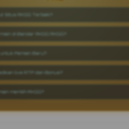
t Situs RKGG Terbaik?
i situs RKGG terbaik karena sistemnya menggunakan tek
server global yang memastikan setiap putaran adil tanpa 
rmain di Bandar RKGG RKGG?
ombinasi antara kecepatan akses, tampilan elegan, dan g
adi pilihan utama pemain yang mencari hasil nyata dan pe
 terpercaya, RKGG menghadirkan fitur auto-spin cepat, b
serta dukungan live chat aktif 24/7. Semua proses deposit
untuk Pemain Baru?
g instan, menjadikan RKGG bukan hanya tempat bermain, t
ital dengan reputasi terbaik dan sistem keamanan kelas at
an, RKGG hadir untuk semua kalangan, dan juga tampilan 
s menambah pengalaman bermain yang nyaman dan juga ad
ikan live RTP dan Bonus?
 live yang akurat dan Bonus Berlimpah. Mulai dari bonu
, mingguan, juga bonus kekalahan.
ain memilih RKGG?
rbukti jelas sebagai situs toto resmi yang berani memba
an yang anda dapatkan.