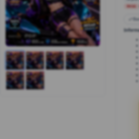
RKGG
Ba
Inform