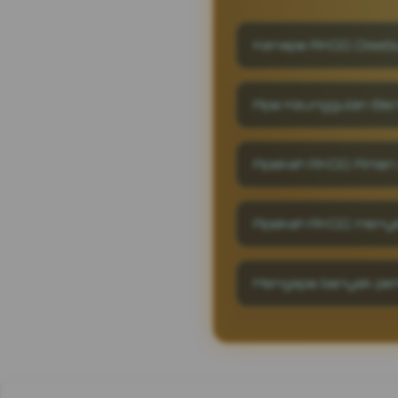
Kenapa RKGG Disebu
RKGG dikenal sebaga
enkripsi tinggi dan 
Apa Keunggulan Be
settingan. Dengan k
realistis, RKGG menj
Sebagai bandar RKGG
bermain profesional.
tanpa syarat rumit, 
Apakah RKGG Aman 
withdraw berlangsun
platform hiburan dig
Tentu saja sangat am
elegan serta dynami
Apakah RKGG menyed
RKGG menyedikan RTP
member, bonus harian
Mengapa banyak pem
Karena RKGG sudah te
berapapun kemenang