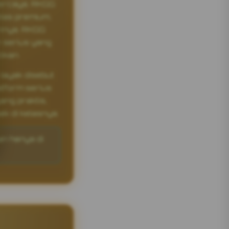
rpercaya. RKGG
las premium,
ainnya. RKGG
n serius yang
ikan.
layak disebut
atform serius
ang praktis,
ik di kelasnya.
n hanya di