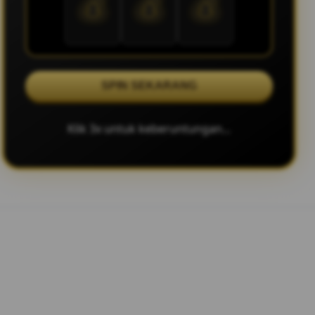
💰
💰
💰
SPIN SEKARANG
Klik 3x untuk keberuntungan...