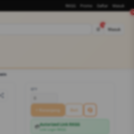
RKGG
Promo
Daftar
Masuk
0
0
🛒
Masuk
xwin
QTY
+ Keranjang
Beli
Autorized Link RKGG
💳
Link Login RKGG