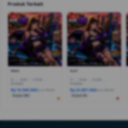
Produk Terkait
-2%
-1%
RKGG
SLOT
I5
|
16GB
|
512GB
|
I7
|
16GB
|
512GB
|
RTX3050
RTX5050
Rp 10.500.000
Rp 23.887.000
Rp 12.799.000
Rp 21.999.000
Terjual 200+
Terjual 20+