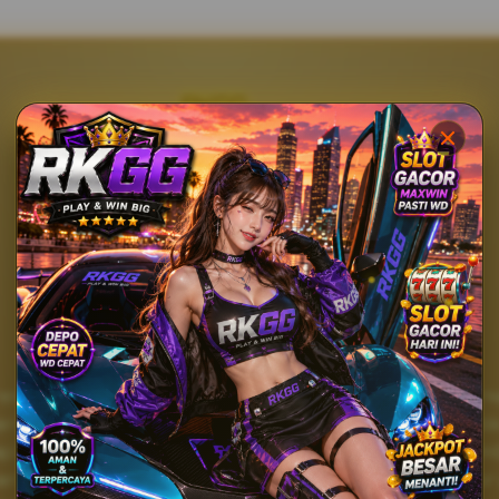
RKGG
resmi situs RKGG maxwin bisa via online yang menawar
 ternama dengan putaran game sportif dan pecahan canti
hari. Daftar sekarang juga dapatkan id hoki khusus. RKG
n slot online paling lengkap dengan koleksi Room Gacor