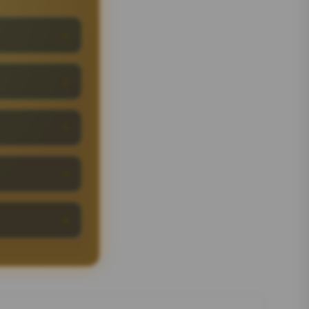
nologi
adanya
ameplay
ngalaman
onus harian
 dan
api juga
as.
yang lebih
il.
s new
yar